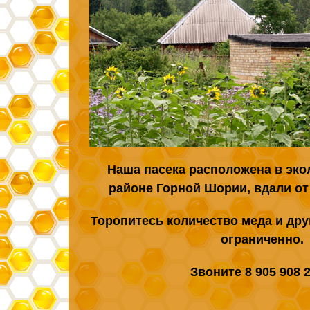
Наша пасека расположена в эко
районе Горной Шории, вдали от 
Торопитесь количество меда и др
ограниченно.
Звоните 8 905 908 2